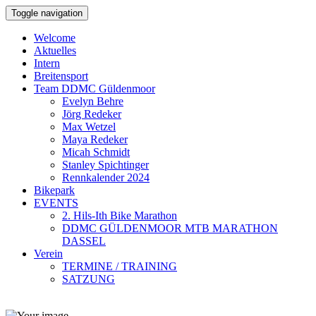
Toggle navigation
Welcome
Aktuelles
Intern
Breitensport
Team DDMC Güldenmoor
Evelyn Behre
Jörg Redeker
Max Wetzel
Maya Redeker
Micah Schmidt
Stanley Spichtinger
Rennkalender 2024
Bikepark
EVENTS
2. Hils-Ith Bike Marathon
DDMC GÜLDENMOOR MTB MARATHON
DASSEL
Verein
TERMINE / TRAINING
SATZUNG