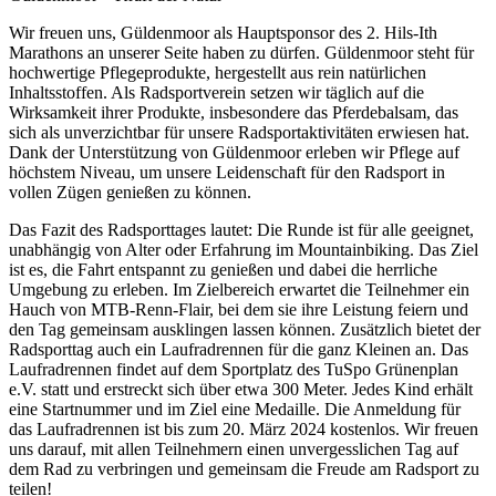
Wir freuen uns, Güldenmoor als Hauptsponsor des 2. Hils-Ith
Marathons an unserer Seite haben zu dürfen. Güldenmoor steht für
hochwertige Pflegeprodukte, hergestellt aus rein natürlichen
Inhaltsstoffen. Als Radsportverein setzen wir täglich auf die
Wirksamkeit ihrer Produkte, insbesondere das
Pferdebalsam
, das
sich als unverzichtbar für unsere Radsportaktivitäten erwiesen hat.
Dank der Unterstützung von Güldenmoor erleben wir Pflege auf
höchstem Niveau, um unsere Leidenschaft für den Radsport in
vollen Zügen genießen zu können.
Das Fazit des Radsporttages lautet: Die Runde ist für alle geeignet,
unabhängig von Alter oder Erfahrung im Mountainbiking. Das Ziel
ist es, die Fahrt entspannt zu genießen und dabei die herrliche
Umgebung zu erleben. Im Zielbereich erwartet die Teilnehmer ein
Hauch von MTB-Renn-Flair, bei dem sie ihre Leistung feiern und
den Tag gemeinsam ausklingen lassen können. Zusätzlich bietet der
Radsporttag auch ein Laufradrennen für die ganz Kleinen an. Das
Laufradrennen findet auf dem Sportplatz des TuSpo Grünenplan
e.V. statt und erstreckt sich über etwa 300 Meter. Jedes Kind erhält
eine Startnummer und im Ziel eine Medaille. Die Anmeldung für
das Laufradrennen ist
bis zum 20. März 2024 kostenlos
. Wir freuen
uns darauf, mit allen Teilnehmern einen unvergesslichen Tag auf
dem Rad zu verbringen und gemeinsam die Freude am Radsport zu
teilen!