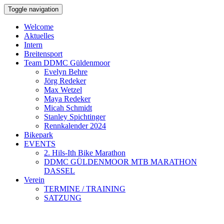
Toggle navigation
Welcome
Aktuelles
Intern
Breitensport
Team DDMC Güldenmoor
Evelyn Behre
Jörg Redeker
Max Wetzel
Maya Redeker
Micah Schmidt
Stanley Spichtinger
Rennkalender 2024
Bikepark
EVENTS
2. Hils-Ith Bike Marathon
DDMC GÜLDENMOOR MTB MARATHON
DASSEL
Verein
TERMINE / TRAINING
SATZUNG