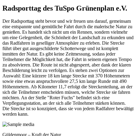
Radsporttag des TuSpo Grünenplan e.V.
Der Radsporttag steht bevor und wir freuen uns darauf, gemeinsam
eine entspannte und gemütliche Fahrt durch die malerische Natur zu
genießen. Es handelt sich
nicht um ein Rennen
, sondern vielmehr
um eine Gelegenheit, die Schönheit der Landschaft zu erkunden und
das Radfahren in geselliger Atmosphäre zu erleben. Die Strecke
führt über gut ausgeschilderte Schotterwege und ist komplett
inmitten der Natur. Es gibt keine Zeitmessung, sodass jeder
Teilnehmer die Möglichkeit hat, die Fahrt in seinem eigenen Tempo
zu absolvieren. Die Route ist
nicht abgesperrt
, aber dank der klaren
Beschilderung leicht zu verfolgen. Es stehen zwei Optionen zur
Auswahl: Eine kürzere
18 km lange Strecke mit 370 Höhenmetern
sowie eine etwas anspruchsvollere
27,5 km lange Runde mit 490
Höhenmetern
. Ab Kilometer 11,7 erfolgt die Streckenteilung, an der
sich die Teilnehmer entscheiden müssen, welche Strecke sie fahren
möchten. An der Stelle "Roter Fuchs" befindet sich eine
Verpflegungsstation
, an der sich alle Teilnehmer stärken können.
Die Strecke ist so konzipiert, dass sie von jedem Radfahrer bewältigt
werden kann.
Güldenmoor – Kraft der Natur