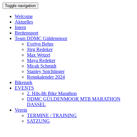
Toggle navigation
Welcome
Aktuelles
Intern
Breitensport
Team DDMC Güldenmoor
Evelyn Behre
Jörg Redeker
Max Wetzel
Maya Redeker
Micah Schmidt
Stanley Spichtinger
Rennkalender 2024
Bikepark
EVENTS
2. Hils-Ith Bike Marathon
DDMC GÜLDENMOOR MTB MARATHON
DASSEL
Verein
TERMINE / TRAINING
SATZUNG